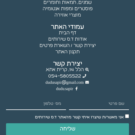
שמנים, חמאות וחומרים
עלולות
פוסטרים ומפות אנטומיה
שלא לפעול.
מוצרי אווירה
עמודי האתר
שיווק
דף הבית
באמצעות
אודות ד.ס שירותים
שיתוף
יצירת קשר / השארת פרטים
תחומי
תקנון האתר
העניין
וההתנהגות
יצירת קשר
שלך
הלל 14, קרית אתא.
באתר,
054-5805522
נוכל להציג
dudusapir@gmail.com
לך תוכן
dudu.sapir
והצעות
מותאמים
אישית.
אני מאשר/ת שיצרו איתי קשר מהאתר ד.ס שירותים
שליחה