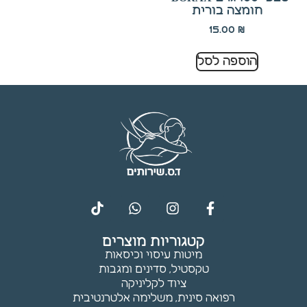
תפקוד ומבנה
חומצה בורית
האתר
15.00
₪
בהתאם לאופן
השימוש בו.
הוספה לסל
חוויית
משתמש
כדי שהאתר
שלנו יתפקד
בצורה
מיטבית
במהלך
הביקור
שלך. אם
תסרב
קטגוריות מוצרים
לקובצי
מיטות עיסוי וכיסאות
Cookie אלו,
טקסטיל, סדינים ומגבות
חלק
ציוד לקליניקה
מהפונקציות
רפואה סינית, משלימה אלטרנטיבית
באתר