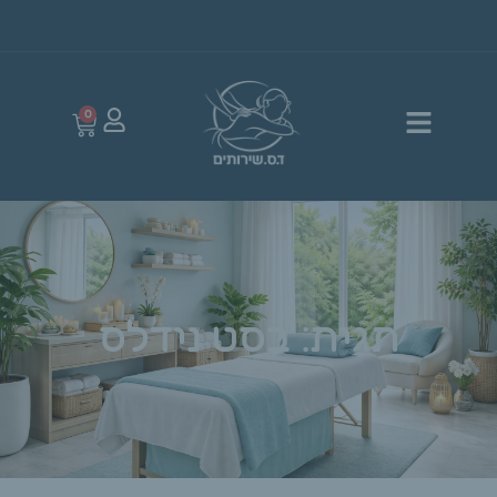
0
תגית: בסט נידלס