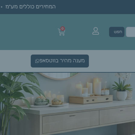
המחירים כוללים מע"מ • ה
0
חפש
מענה מהיר בווטסאפ