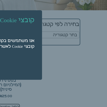
מציגים את כל ⁦3⁩ התוצאו
קובצי Cookie
בחירה לפי קטגוריה
בחר קטגוריה
קובצי Cookie לאשר על ידי לחיצה על "הגדרות".
100 מחטי דיק
בסט נידל
(המילניום ר
סינית)
₪
25.00