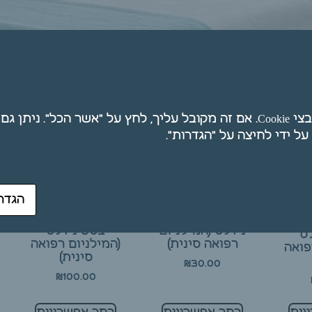
ת
אנו משתמשים בקובצי Cookie. אם זה מקובל עליך, לחץ על "אשר הכל". ני
100 מחטי דיקור סיני
500 מחטי דיקור
הגדר
ראש סיליקון BEST
סיני ראש סיליקון
ור סיני
NEEDLES – בסט
BEST NEEDLES –
BEST NEEDLES –
נידלס (המילניום
בסט נידלס
ס
רפואה סינית)
(המילניום רפואה
פואה
סינית)
₪
30.00
₪
100.00