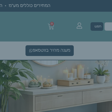
המחירים כוללים מע"מ • הגע
0
חפש
מענה מהיר בווטסאפ