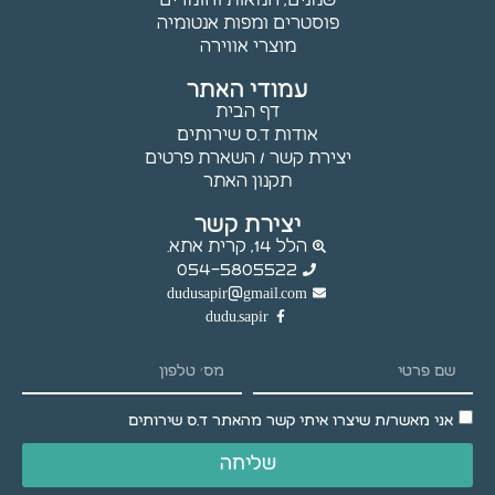
שמנים, חמאות וחומרים
עלולות
פוסטרים ומפות אנטומיה
שלא לפעול.
מוצרי אווירה
עמודי האתר
דף הבית
שיווק
אודות ד.ס שירותים
באמצעות
יצירת קשר / השארת פרטים
שיתוף
תקנון האתר
תחומי
העניין
יצירת קשר
וההתנהגות
הלל 14, קרית אתא.
שלך
054-5805522
באתר,
dudusapir@gmail.com
נוכל להציג
dudu.sapir
לך תוכן
והצעות
מותאמים
אישית.
אני מאשר/ת שיצרו איתי קשר מהאתר ד.ס שירותים
שליחה