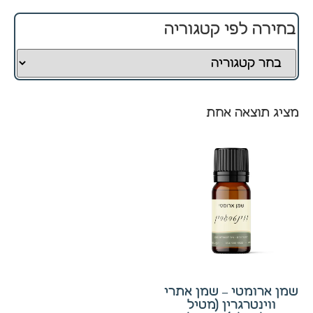
בחירה לפי קטגוריה
חיוניים
קובצי
Cookie
אלו
אינם
מציג תוצאה אחת
ניתנים
לביטול.
הם
נחוצים
לפעולה
התקינה
של
האתר.
סטטיסטיקה
שמן ארומטי – שמן אתרי
כדי שנוכל
ווינטרגרין (מטיל
לשפר את