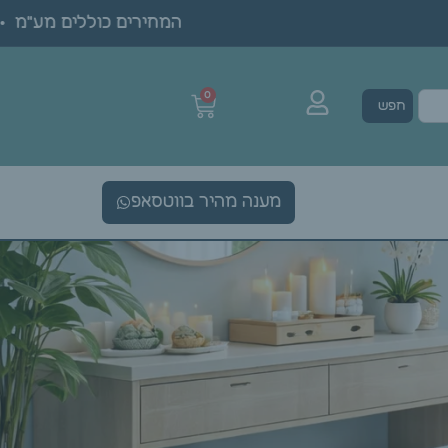
המחירים כוללים מע"מ • ה
0
חפש
מענה מהיר בווטסאפ