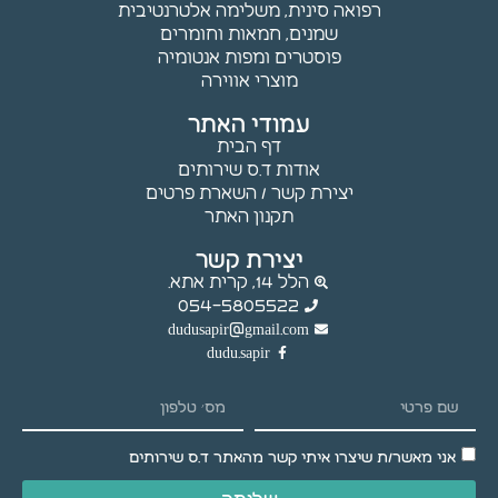
רפואה סינית, משלימה אלטרנטיבית
עלולות
שמנים, חמאות וחומרים
שלא לפעול.
פוסטרים ומפות אנטומיה
מוצרי אווירה
שיווק
עמודי האתר
באמצעות
דף הבית
שיתוף
אודות ד.ס שירותים
תחומי
יצירת קשר / השארת פרטים
העניין
תקנון האתר
וההתנהגות
שלך
יצירת קשר
באתר,
הלל 14, קרית אתא.
נוכל להציג
054-5805522
לך תוכן
dudusapir@gmail.com
והצעות
dudu.sapir
מותאמים
אישית.
אני מאשר/ת שיצרו איתי קשר מהאתר ד.ס שירותים