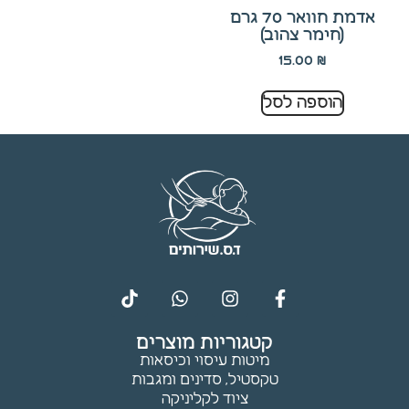
תפקוד ומבנה
אדמת חוואר 70 גרם
האתר
(חימר צהוב)
בהתאם לאופן
15.00
₪
השימוש בו.
הוספה לסל
חוויית
משתמש
כדי שהאתר
שלנו יתפקד
בצורה
מיטבית
במהלך
הביקור
שלך. אם
תסרב
לקובצי
קטגוריות מוצרים
Cookie אלו,
מיטות עיסוי וכיסאות
חלק
טקסטיל, סדינים ומגבות
מהפונקציות
ציוד לקליניקה
באתר