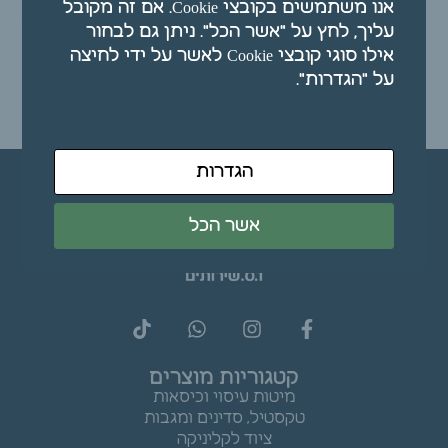
TIGER BALM – משחת
אנו משתמשים בקובצי Cookie. אם זה מקובל
טייגר באלם לבנה 19 גרם
עליך, לחץ על "אשר הכל". ניתן גם לבחור
(OINT)
אילו סוגי קובצי Cookie לאשר על ידי לחיצה
₪
38.00
על "הגדרות".
הוספה לסל
הוספה לסל
הגדרות
אשר הכל
קטגוריות מוצרים
מיטות עיסוי וכיסאות
טקסטיל, סדינים ומגבות
ציוד לקליניקה