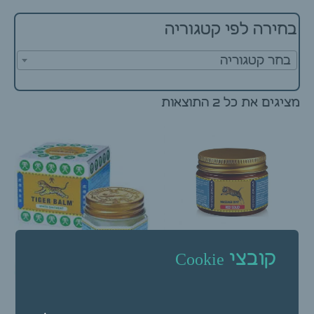
בחירה לפי קטגוריה
בחר קטגוריה
מציגים את כל ⁦2⁩ התוצאות
קובצי Cookie
TIGER BALM משחת
טייגר באלם אדומה 50
גרם (לא מקורי)
₪
45.00