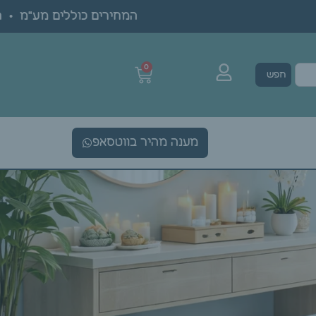
המחירים כוללים מע"מ • הג
0
חפש
מענה מהיר בווטסאפ