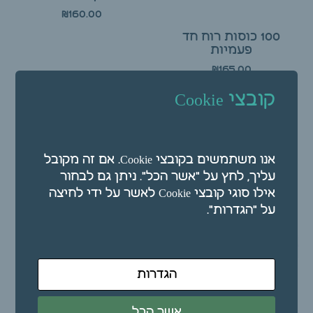
₪
160.00
100 כוסות רוח חד
פעמיות
₪
165.00
קובצי Cookie
הוספה לסל
הוספה לסל
אנו משתמשים בקובצי Cookie. אם זה מקובל
עליך, לחץ על "אשר הכל". ניתן גם לבחור
אילו סוגי קובצי Cookie לאשר על ידי לחיצה
על "הגדרות".
הגדרות
ערכת 19 כוסות רוח
פוליקרבונט HANSOL
אשר הכל