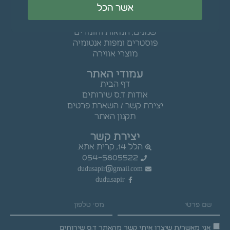
טקסטיל, סדינים ומגבות
אשר הכל
ציוד לקליניקה
רפואה סינית, משלימה אלטרנטיבית
שמנים, חמאות וחומרים
פוסטרים ומפות אנטומיה
מוצרי אווירה
עמודי האתר
דף הבית
אודות ד.ס שירותים
יצירת קשר / השארת פרטים
תקנון האתר
יצירת קשר
הלל 14, קרית אתא.
054-5805522
dudusapir@gmail.com
dudu.sapir
אני מאשר/ת שיצרו איתי קשר מהאתר ד.ס שירותים