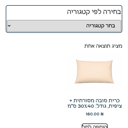
בחירה לפי קטגוריה
חיוניים
קובצי
Cookie
אלו
אינם
מציג תוצאה אחת
ניתנים
לביטול.
הם
נחוצים
לפעולה
התקינה
של
האתר.
כרית סובה מסורתית +
ציפית, גודל: 30X40 ס"מ
סטטיסטיקה
180.00
₪
כדי שנוכל
לשפר את
הוספה לסל