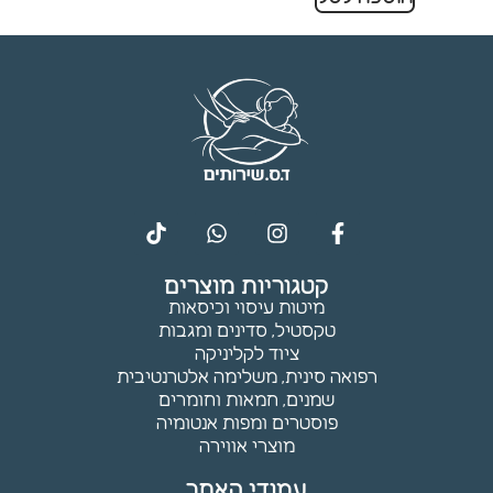
תפקוד ומבנה
האתר
בהתאם לאופן
השימוש בו.
חוויית
משתמש
כדי שהאתר
שלנו יתפקד
בצורה
מיטבית
קטגוריות מוצרים
במהלך
מיטות עיסוי וכיסאות
הביקור
טקסטיל, סדינים ומגבות
שלך. אם
ציוד לקליניקה
תסרב
רפואה סינית, משלימה אלטרנטיבית
לקובצי
שמנים, חמאות וחומרים
Cookie אלו,
פוסטרים ומפות אנטומיה
חלק
מוצרי אווירה
מהפונקציות
באתר
עמודי האתר