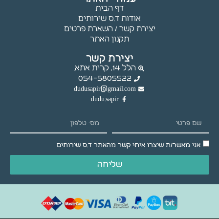
עלולות
דף הבית
שלא לפעול.
אודות ד.ס שירותים
יצירת קשר / השארת פרטים
תקנון האתר
שיווק
יצירת קשר
באמצעות
הלל 14, קרית אתא.
שיתוף
054-5805522
תחומי
dudusapir@gmail.com
העניין
dudu.sapir
וההתנהגות
שלך
באתר,
נוכל להציג
לך תוכן
אני מאשר/ת שיצרו איתי קשר מהאתר ד.ס שירותים
והצעות
מותאמים
שליחה
אישית.