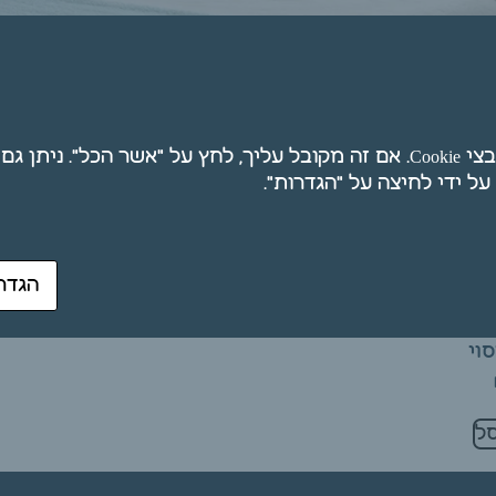
חת
אנו משתמשים בקובצי Cookie. אם זה מקובל עליך, לחץ על "אשר הכל". ני
הגדר
גן מזרון PVC
וי
ל