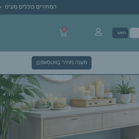
המחירים כוללים מע"מ • ה
0
חפש
מענה מהיר בווטסאפ