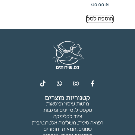
תפקוד ומבנה
40.00
₪
האתר
בהתאם לאופן
הוספה לסל
השימוש בו.
חוויית
משתמש
כדי שהאתר
שלנו יתפקד
בצורה
מיטבית
במהלך
הביקור
שלך. אם
קטגוריות מוצרים
תסרב
מיטות עיסוי וכיסאות
לקובצי
טקסטיל, סדינים ומגבות
Cookie אלו,
ציוד לקליניקה
חלק
רפואה סינית, משלימה אלטרנטיבית
מהפונקציות
שמנים, חמאות וחומרים
באתר