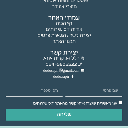
פוסטרים ומפות אנטומיה
עלולות
מוצרי אווירה
שלא לפעול.
עמודי האתר
דף הבית
שיווק
אודות ד.ס שירותים
יצירת קשר / השארת פרטים
באמצעות
תקנון האתר
שיתוף
תחומי
יצירת קשר
העניין
הלל 14, קרית אתא.
וההתנהגות
054-5805522
שלך
dudusapir@gmail.com
באתר,
dudu.sapir
נוכל להציג
לך תוכן
והצעות
מותאמים
אישית.
אני מאשר/ת שיצרו איתי קשר מהאתר ד.ס שירותים
שליחה