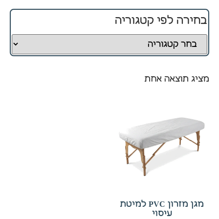
בחירה לפי קטגוריה
חיוניים
קובצי
Cookie
אלו
אינם
מציג תוצאה אחת
ניתנים
לביטול.
הם
נחוצים
לפעולה
התקינה
של
האתר.
סטטיסטיקה
מגן מזרון PVC למיטת
כדי שנוכל
עיסוי
לשפר את