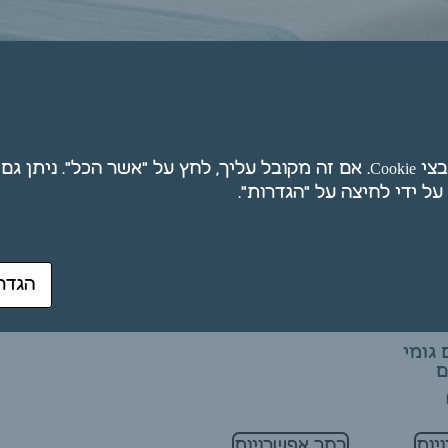
ת
אנו משתמשים בקובצי Cookie. אם זה מקובל עליך, לחץ על "אשר הכל". ני
מכנס שחור עם גומי
למטפלים
הגדר
₪
55.00
 גומי
ם
יות
בחר אפשרויות