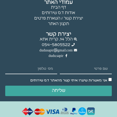
עמודי האתר
עלולות
דף הבית
שלא לפעול.
אודות ד.ס שירותים
יצירת קשר / השארת פרטים
תקנון האתר
שיווק
באמצעות
יצירת קשר
שיתוף
הלל 14, קרית אתא.
תחומי
054-5805522
העניין
dudusapir@gmail.com
וההתנהגות
dudu.sapir
שלך
באתר,
נוכל להציג
לך תוכן
אני מאשר/ת שיצרו איתי קשר מהאתר ד.ס שירותים
והצעות
מותאמים
שליחה
אישית.