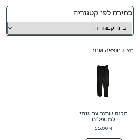
בחירה לפי קטגוריה
חיוניים
קובצי
Cookie
אלו
אינם
מציג תוצאה אחת
ניתנים
לביטול.
הם
נחוצים
לפעולה
התקינה
של
האתר.
מכנס שחור עם גומי
למטפלים
סטטיסטיקה
55.00
₪
כדי שנוכל
לשפר את