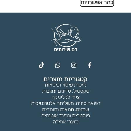
בחר אפשרויות
תפקוד ומבנה
האתר
בהתאם לאופן
השימוש בו.
חוויית
משתמש
כדי שהאתר
שלנו יתפקד
בצורה
מיטבית
קטגוריות מוצרים
במהלך
מיטות עיסוי וכיסאות
הביקור
טקסטיל, סדינים ומגבות
שלך. אם
ציוד לקליניקה
תסרב
רפואה סינית, משלימה אלטרנטיבית
לקובצי
שמנים, חמאות וחומרים
Cookie אלו,
פוסטרים ומפות אנטומיה
חלק
מוצרי אווירה
מהפונקציות
באתר