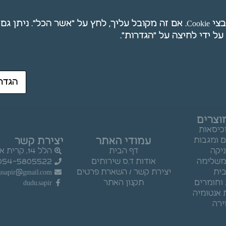
אנו משתמשים בקובצי Cookie. אם זה מקובל עליך, לחץ על "אשר הכל". ני
חנו למצוא את מה שחיפשת.
הגדר
וצרים
וכיסאות
עמודי האתר
יצירת קשר
ם ומגבות
ניקה
דף הבית
הלל 14, קרית אתא.
 משלימה
אודות ד.ס שירותים
054-5805522
ית
יצירת קשר / השארת פרטים
usapir@gmail.com
וחומרים
תקנון האתר
dudu.sapir
 אנטומיה
ירה