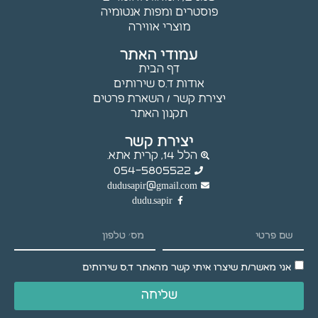
עלולות
פוסטרים ומפות אנטומיה
שלא לפעול.
מוצרי אווירה
עמודי האתר
דף הבית
שיווק
אודות ד.ס שירותים
באמצעות
יצירת קשר / השארת פרטים
שיתוף
תקנון האתר
תחומי
העניין
יצירת קשר
וההתנהגות
הלל 14, קרית אתא.
שלך
054-5805522
באתר,
dudusapir@gmail.com
נוכל להציג
dudu.sapir
לך תוכן
והצעות
מותאמים
אישית.
אני מאשר/ת שיצרו איתי קשר מהאתר ד.ס שירותים
שליחה