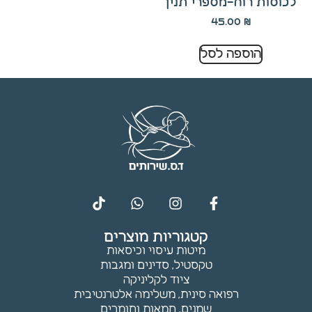
לכוסות רוח-מספרי תנין
תפקוד ומבנה
45.00
₪
האתר
בהתאם לאופן
השימוש בו.
הוספה לסל
חוויית
משתמש
כדי שהאתר
שלנו יתפקד
בצורה
מיטבית
במהלך
הביקור
שלך. אם
תסרב
קטגוריות מוצרים
לקובצי
מיטות עיסוי וכיסאות
Cookie אלו,
טקסטיל, סדינים ומגבות
חלק
ציוד לקליניקה
מהפונקציות
רפואה סינית, משלימה אלטרנטיבית
באתר
שמנים, חמאות וחומרים