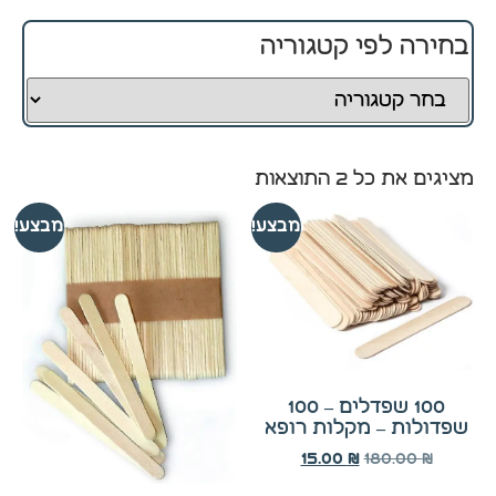
בחירה לפי קטגוריה
חיוניים
קובצי
Cookie
אלו
אינם
מציגים את כל ⁦2⁩ התוצאות
ניתנים
לביטול.
מבצע!
מבצע!
הם
נחוצים
לפעולה
התקינה
של
האתר.
100 שפדלים – 100
שפדולות – מקלות רופא
סטטיסטיקה
180.00
₪
15.00
₪
כדי שנוכל
לשפר את