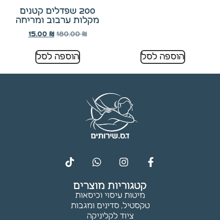
תפקוד ומבנה
200 שפדלים קטנים
האתר
מקלות ערבוב ומריחה
בהתאם לאופן
180.00
₪
15.00
₪
השימוש בו.
הוספה לסל
הוספה לסל
חוויית
משתמש
כדי שהאתר
שלנו יתפקד
בצורה
מיטבית
במהלך
הביקור
שלך. אם
תסרב
לקובצי
Cookie אלו,
קטגוריות מוצרים
חלק
מיטות עיסוי וכיסאות
מהפונקציות
טקסטיל, סדינים ומגבות
באתר
ציוד לקליניקה