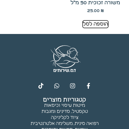
משורה זכוכית 50 מ"ל
עלולות
שלא לפעול.
25.00
₪
הוספה לסל
שיווק
באמצעות
שיתוף
תחומי
העניין
וההתנהגות
שלך
באתר,
נוכל להציג
לך תוכן
והצעות
מותאמים
קטגוריות מוצרים
אישית.
מיטות עיסוי וכיסאות
טקסטיל, סדינים ומגבות
ציוד לקליניקה
רפואה סינית, משלימה אלטרנטיבית