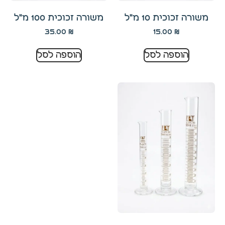
תפקוד ומבנה
האתר
משורה זכוכית 10 מ"ל
משורה זכוכית 100 מ"ל
בהתאם לאופן
35.00
₪
15.00
₪
השימוש בו.
הוספה לסל
הוספה לסל
חוויית
משתמש
כדי שהאתר
שלנו יתפקד
בצורה
מיטבית
במהלך
הביקור
שלך. אם
תסרב
לקובצי
Cookie אלו,
חלק
מהפונקציות
באתר