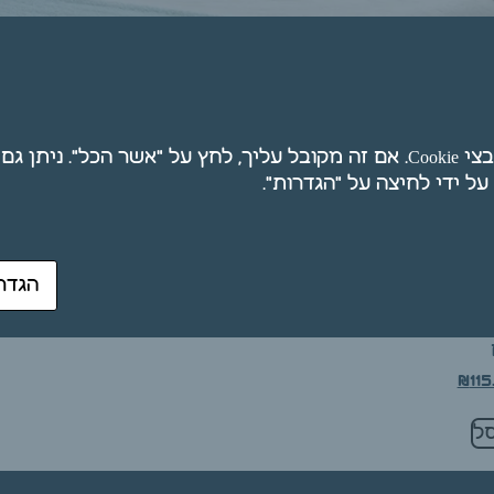
חת
מבצע!
אנו משתמשים בקובצי Cookie. אם זה מקובל עליך, לחץ על "אשר הכל". ני
הגדר
ופי דונג
₪
115
ל