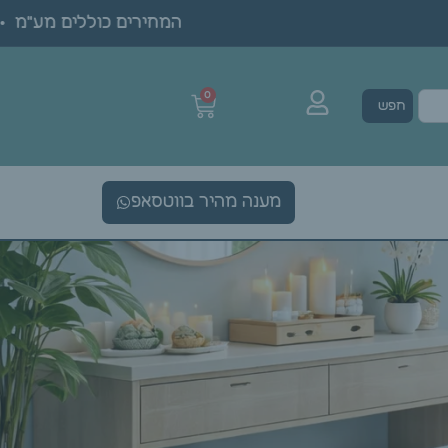
המחירים כוללים מע"מ • ה
0
חפש
מענה מהיר בווטסאפ