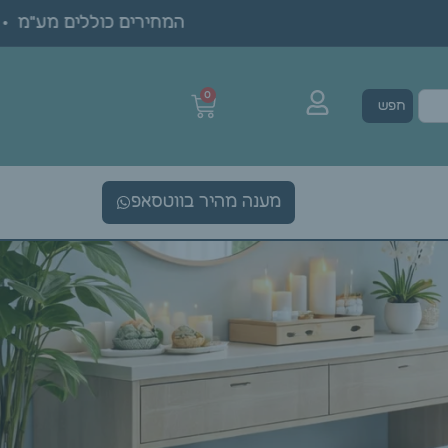
המחירים כוללים מע"מ • ה
0
חפש
מענה מהיר בווטסאפ