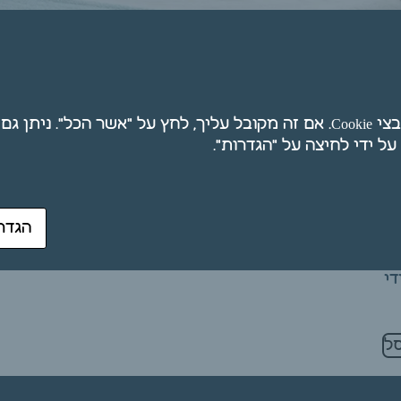
חת
אנו משתמשים בקובצי Cookie. אם זה מקובל עליך, לחץ על "אשר הכל". ני
סודה קאוסטית 250
הגדר
יום
 נתרן
די
ל