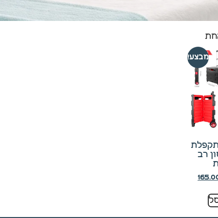
חת
מבצע!
תקפלת
ן רב
ת
165.
ל