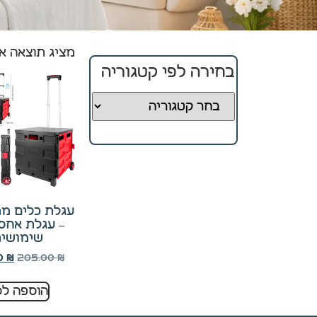
מציג תוצאה א
חיוניים
קובצי
בחירה לפי קטגוריה
Cookie
אלו
אינם
ניתנים
לביטול.
הם
נחוצים
לפעולה
התקינה
עגלת כלים מ
של
– עגלת אחסו
האתר.
שימושי
205.00
₪
00
₪
סטטיסטיקה
הוספה לס
כדי שנוכל
לשפר את