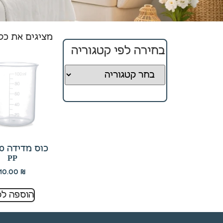
מציגים את כל ⁦5⁩ התוצאו
חיוניים
קובצי
בחירה לפי קטגוריה
Cookie
אלו
אינם
ניתנים
לביטול.
הם
נחוצים
לפעולה
התקינה
של
PP
האתר.
10.00
₪
הוספה לס
סטטיסטיקה
כדי שנוכל
לשפר את