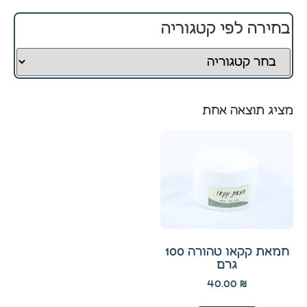
בחירה לפי קטגוריה
חיוניים
קובצי
Cookie
אלו
אינם
מציג תוצאה אחת
ניתנים
לביטול.
הם
נחוצים
לפעולה
התקינה
של
האתר.
חמאת קקאו טהורה 100
גרם
סטטיסטיקה
40.00
₪
כדי שנוכל
לשפר את