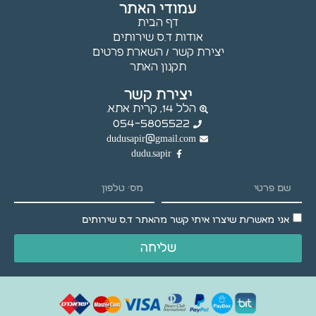
עמודי האתר
עלולות
דף הבית
שלא לפעול.
אודות ד.ס שירותים
יצירת קשר / השארת פרטים
תקנון האתר
שיווק
באמצעות
יצירת קשר
שיתוף
הלל 14, קרית אתא.
תחומי
054-5805522
העניין
dudusapir@gmail.com
וההתנהגות
dudu.sapir
שלך
באתר,
נוכל להציג
לך תוכן
והצעות
אני מאשר/ת שיצרו איתי קשר מהאתר ד.ס שירותים
מותאמים
שליחה
אישית.