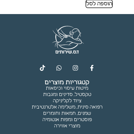
הוספה לסל
תפקוד ומבנה
האתר
בהתאם לאופן
השימוש בו.
חוויית
משתמש
כדי שהאתר
שלנו יתפקד
בצורה
מיטבית
במהלך
קטגוריות מוצרים
הביקור
מיטות עיסוי וכיסאות
שלך. אם
טקסטיל, סדינים ומגבות
תסרב
ציוד לקליניקה
לקובצי
רפואה סינית, משלימה אלטרנטיבית
Cookie אלו,
שמנים, חמאות וחומרים
חלק
פוסטרים ומפות אנטומיה
מהפונקציות
מוצרי אווירה
באתר