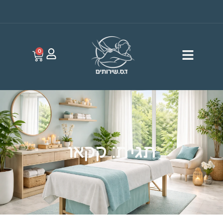
0
תגית: קקאו