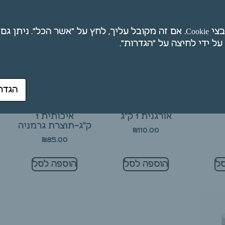
אנו משתמשים בקובצי Cookie. אם זה מקובל עליך, לחץ על "אשר הכל". ני
טהורה
הגדר
ג
חמאת שיאה
חמאת שיאה
אורגנית 1 ק"ג
איכותית 1
ק"ג-תוצרת גרמניה
₪
110.00
₪
85.00
ל
הוספה לסל
הוספה לסל