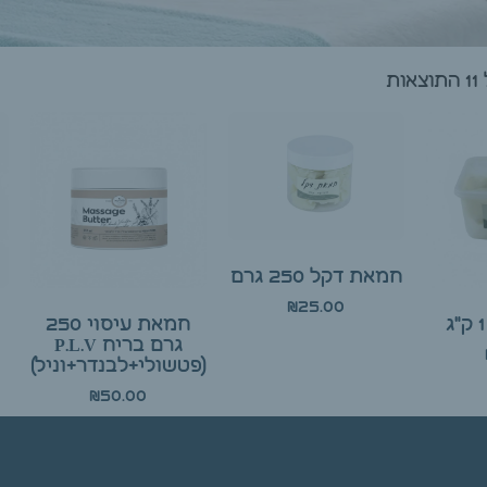
ת
חמאת דקל 250 גרם
₪
25.00
חמאת עיסוי 250
גרם בריח P.L.V
(פטשולי+לבנדר+וניל)
₪
50.00
ל
הוספה לסל
הוספה לסל