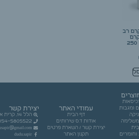
רם רב
קרם
רפלקסולוגי 250
ל
וצרים
וכיסאות
עמודי האתר
יצירת קשר
ם ומגבות
ניקה
דף הבית
הלל 14, קרית אתא.
 משלימה
אודות ד.ס שירותים
054-5805522
ית
יצירת קשר / השארת פרטים
usapir@gmail.com
וחומרים
תקנון האתר
dudu.sapir