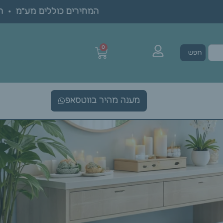
המחירים כוללים מע"מ • הגעה
0
חפש
מענה מהיר בווטסאפ