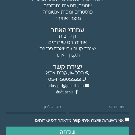
עלולות
שמנים, חמאות וחומרים
שלא לפעול.
פוסטרים ומפות אנטומיה
מוצרי אווירה
עמודי האתר
שיווק
דף הבית
באמצעות
אודות ד.ס שירותים
שיתוף
יצירת קשר / השארת פרטים
תחומי
תקנון האתר
העניין
וההתנהגות
יצירת קשר
שלך
הלל 14, קרית אתא.
באתר,
054-5805522
נוכל להציג
dudusapir@gmail.com
לך תוכן
dudu.sapir
והצעות
מותאמים
אישית.
אני מאשר/ת שיצרו איתי קשר מהאתר ד.ס שירותים
שליחה