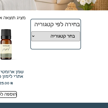
מציג תוצאה א
חיוניים
קובצי
בחירה לפי קטגוריה
Cookie
אלו
אינם
ניתנים
לביטול.
הם
נחוצים
לפעולה
התקינה
שמן ארומטי 
של
אתרי לימון 10 מ"ל
האתר.
25.00
₪
הוספה לס
סטטיסטיקה
כדי שנוכל
לשפר את