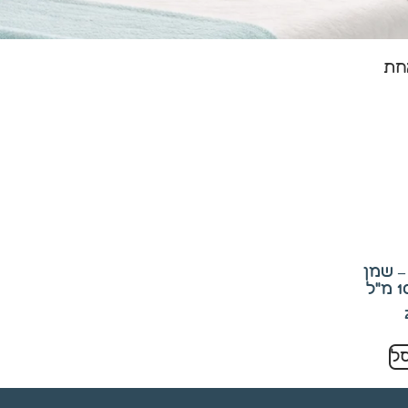
חת
– שמן
ל