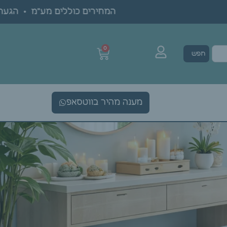
המחירים כוללים מע"מ • הגעה ב
0
חפש
מענה מהיר בווטסאפ