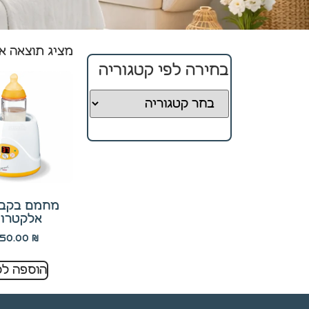
מציג תוצאה א
חיוניים
קובצי
בחירה לפי קטגוריה
Cookie
אלו
אינם
ניתנים
לביטול.
הם
נחוצים
לפעולה
התקינה
מחמם בקבו
של
אלקטרונ
האתר.
150.00
₪
הוספה לס
סטטיסטיקה
כדי שנוכל
לשפר את