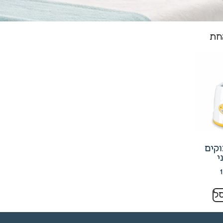
חת
קים
י
ל