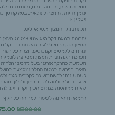
דקלים מופקת מהשכבה הפנימית של הפרי הא
מסיסה בשמן, מסיסה במים, מעודנת. מכילה ט
ויטמין E
תכונות: נוגד חמצון, אנטי אייג'ינג
חמצון חזק המסייע לעור להילחם ברדיקלים 
וגורמים לקמטים וקמטוטים, יוצרת על העור
מערכת הגנה נוגדת חמצון, ומסייעת לשמירה ע
משמשת כמרכך אורגני בשל מרכיבי הלחות 
תאים, הפרשת בלוטת החלב ומסייעת בהשל
לשמש. ניתן להשתמש בה לקרמים לגוף ולפנים
שיער בשל יכולתה להסיר שמן ולכלוך מהשיער
להיות מאוחסנת במקום חשוך וקריר ויש לה ח
החמאה מתאימה לעיסוי ולמריחה על הגוף
75.00
₪
300.00