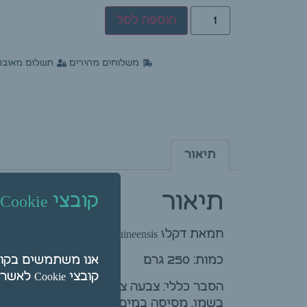
הוספה לסל
משלוחים מהירים
תשלום מאובט
תיאור
תיאור
קובצי Cookie
חמאת דקל\ Elaeis Guineensis
כמות: 250 גרם
קובצי Cookie לאשר על ידי לחיצה על "הגדרות".
הסבר כללי: צבעה צהוב כתום עד אדמדם ,
בשמן, מסיסה במים, מעודנת. מכילה טריגליצירידים וחומצ