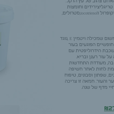
דום צהוב של עץ הדקל.
ריגליצירידים וחומצות
שומן רוויות , חומצה לינולאית, בטא קרוטן ,טוקופרול וtocotrienol,סטרולים,
יתרונות חמאת דקל היא אנטי אייג'ינג מצוין משום שמכילה ויטמין E ,נוגד
חופשיים הפוגעים בעור
 שכבת הידרוליפטית עם
ל עור רענן ובריא.
בה, מעודדת התחדשות
מת לחות לאחר חשיפה
, שפתון וסבונים, טיפוח
 והעור. חמאה זו צריכה
יי מדף של שנה.
₪
2