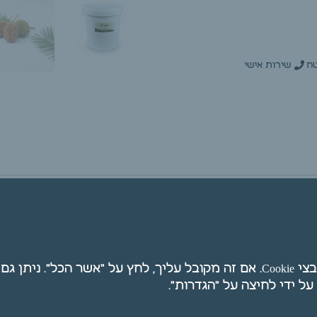
ח
שירות אישי
אנו משתמשים בקובצי Cookie. אם זה מקובל עליך, לחץ על "אשר הכל". ני
 חלק טבעי משעוות שומן דקלים מופקת מהשכבה הפנימית ש
ות שומן רוויות , חומצה לינולאית, בטא קרוטן ,טוקופרול וtocotrienol,סטר