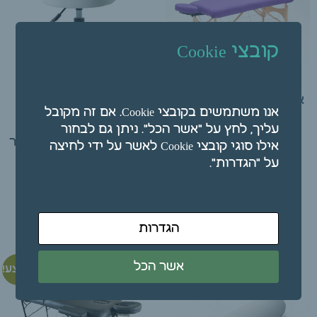
קובצי Cookie
10 סדינים סגולים
איכותיים ח"פ-אל בד עם
אנו משתמשים בקובצי Cookie. אם זה מקובל
גומי (תוצרת הארץ)
כיסא עגול פנאומטי
עליך, לחץ על "אשר הכל". ניתן גם לבחור
₪
60.00
איכותי ללא משענת (קוטר
אילו סוגי קובצי Cookie לאשר על ידי לחיצה
34 ס"מ) צבע לבן
על "הגדרות".
₪
290.00
הוספה לסל
הוספה לסל
הגדרות
אשר הכל
מבצע!