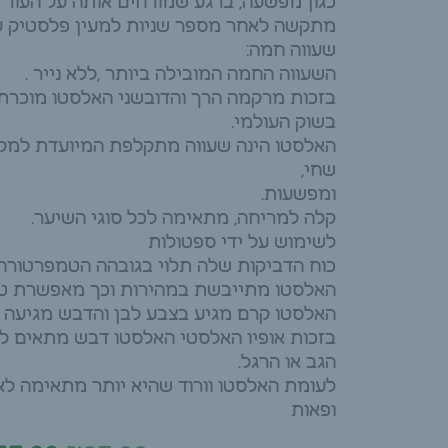
כגון מפשעה, ברגע שמורחים אותה על העור 
מתקשה לאחר מספר שניות למעין פלסטיק עדי
שעווה חמה:
השעווה החמה המובילה ביותר ,ללא נייר .
בזכות מרקמה הרך והדובשני האלסטו מוכרת 
בשוק העולמי.
האלסטו הינה שעווה מתקלפת המיועדת למקומו
שחי,
ומפשעות.
קלה למריחה, מתאימה לכל סוגי השיער.
לשימוש על ידי ספטולות
כוח הדביקות שלה תלוי בגובהה הטמפרטורה.
האלסטו מתייבשת במהירות וכך מאפשרת טיפו
האלסטו קרם מגיע בצבע לבן והדבש מגיעה ב
בזכות אופיו האלסטי האלסטו דבש מתאים לש
הגב או הרגל.
לעומת האלסטו וורוד שהיא יותר מתאימה לאז
ופאות