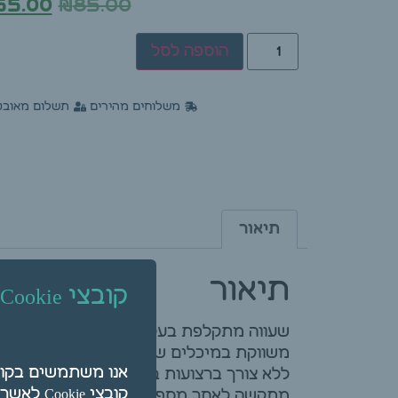
55.00
₪
85.00
הוספה לסל
משלוחים מהירים
תשלום מאובט
תיאור
תיאור
קובצי Cookie
שעווה מתקלפת בעלת כח משיכה חזק, מעול
משווקת במיכלים של 800 מ"ל.
ללא צורך ברצועות בד, היא מתאימה לפנים 
קובצי Cookie לאשר על ידי לחיצה על "הגדרות".
מתקשה לאחר מספר שניות למעין פלסטיק עד