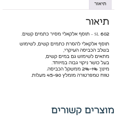
עלולות
תיאור
שלא לפעול.
תיאור
שיווק
באמצעות
SL 602 – תוסף אלקאלי מסיר כתמים קשים.
שיתוף
תחומי
תוסף אלקאלי להסרת כתמים קשים, לשימוש
העניין
בשלב הכביסה העיקרי,
וההתנהגות
מתאים לשימוש גם במים קשים,
שלך
בעל כושר ניקוי גבוה במיוחד.
באתר,
מינון: 1%-2% ממשקל הכביסה.
נוכל להציג
טווח טמפרטורה מומלץ 45-90 מעלות.
לך תוכן
והצעות
מותאמים
אישית.
מוצרים קשורים