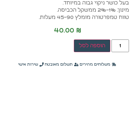
בעל כושר ניקוי גבוה במיוחד.
מינון: 1%-2% ממשקל הכביסה.
טווח טמפרטורה מומלץ 45-90 מעלות.
חיוניים
40.00
₪
קובצי
Cookie
אלו
הוספה לסל
אינם
ניתנים
לביטול.
משלוחים מהירים
תשלום מאובטח
שירות אישי
הם
נחוצים
לפעולה
התקינה
של
האתר.
סטטיסטיקה
כדי שנוכל
לשפר את