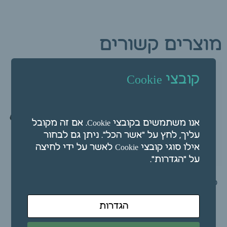
מוצרים קשורים
קובצי Cookie
אנו משתמשים בקובצי Cookie. אם זה מקובל
עליך, לחץ על "אשר הכל". ניתן גם לבחור
אילו סוגי קובצי Cookie לאשר על ידי לחיצה
על "הגדרות".
סדין בד עם גומי למיטת
מתקן בייגלה פלסטיק /
עיסוי 190X85 ס"מ
מתקן ראש מיטה (ללא
כרית)
הגדרות
₪
28.00
₪
120.00